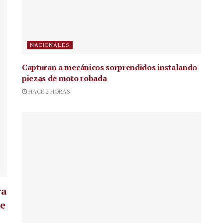
NACIONALES
Capturan a mecánicos sorprendidos instalando
piezas de moto robada
HACE 2 HORAS
ra
te