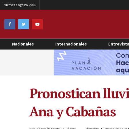
viernes 7 agosto, 2026
Nacionales
Internacionales
Entrevist
Pronostican lluv
Ana y Cabañas
por
Redacción Diario La Página
domingo, 17 marzo 2024 7: