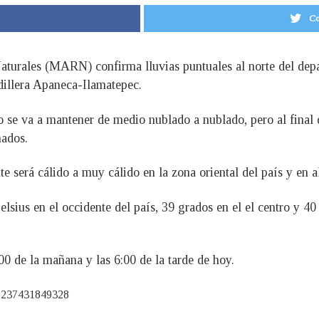
Co
turales (MARN) confirma lluvias puntuales al norte del dep
dillera Apaneca-Ilamatepec.
 se va a mantener de medio nublado a nublado, pero al final d
nados.
nte será cálido a muy cálido en la zona oriental del país y en
sius en el occidente del país, 39 grados en el el centro y 40
00 de la mañana y las 6:00 de la tarde de hoy.
48237431849328