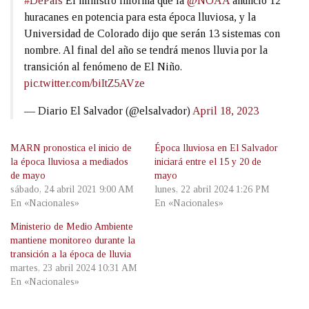
#DePaís
El ministro informa que la
@NOAA
anunció 12
huracanes en potencia para esta época lluviosa, y la
Universidad de Colorado dijo que serán 13 sistemas con
nombre. Al final del año se tendrá menos lluvia por la
transición al fenómeno de El Niño.
pic.twitter.com/biItZ5AVze
— Diario El Salvador (@elsalvador)
April 18, 2023
MARN pronostica el inicio de
Época lluviosa en El Salvador
la época lluviosa a mediados
iniciará entre el 15 y 20 de
de mayo
mayo
sábado, 24 abril 2021 9:00 AM
lunes, 22 abril 2024 1:26 PM
En «Nacionales»
En «Nacionales»
Ministerio de Medio Ambiente
mantiene monitoreo durante la
transición a la época de lluvia
martes, 23 abril 2024 10:31 AM
En «Nacionales»