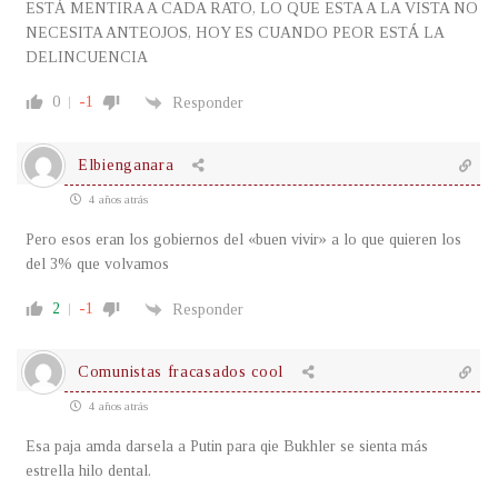
ESTÁ MENTIRA A CADA RATO, LO QUE ESTA A LA VISTA NO
NECESITA ANTEOJOS, HOY ES CUANDO PEOR ESTÁ LA
DELINCUENCIA
0
-1
Responder
Elbienganara
4 años atrás
Pero esos eran los gobiernos del «buen vivir» a lo que quieren los
del 3% que volvamos
2
-1
Responder
Comunistas fracasados cool
4 años atrás
Esa paja amda darsela a Putin para qie Bukhler se sienta más
estrella hilo dental.