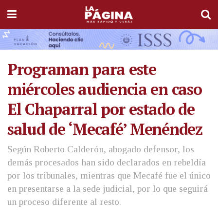
Programan para este
miércoles audiencia en caso
El Chaparral por estado de
salud de ‘Mecafé’ Menéndez
Según Roberto Calderón, abogado defensor, los
demás procesados han sido declarados en rebeldía
por los tribunales, mientras que Mecafé fue el único
en presentarse a la sede judicial, por lo que seguirá
un proceso diferente al resto.