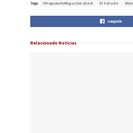
Tags:
#ProgramaDeMigraciónLaboral
El Salvador
Mini
compartir
Relacionado
Noticias