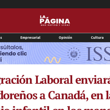
as
Empresarial
Opinión
Cultura
ación Laboral enviar
adoreños a Canadá, en 