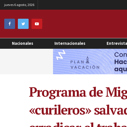
jueves 6 agosto, 2026
Nacionales
Internacionales
Entrevist
Programa de Migr
«curileros» salv