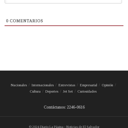
0
COMENTARIOS
Nacionales
Internacionales
Entrevistas
Empresarial
Opinión
Cultura
Deportes
Jet Set
Curiosidades
Contáctanos: 2246-0616
© 2024 Diario La Página - Noticias de El Salvador