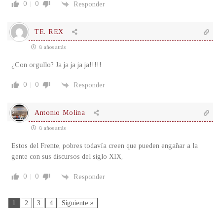
0
0
Responder
TE. REX
8 años atrás
¿Con orgullo? Ja ja ja ja ja!!!!!
0
0
Responder
Antonio Molina
8 años atrás
Estos del Frente, pobres todavía creen que pueden engañar a la
gente con sus discursos del siglo XIX,
0
0
Responder
1
2
3
4
Siguiente »