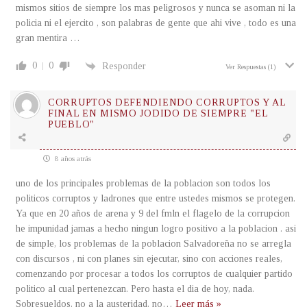
mismos sitios de siempre los mas peligrosos y nunca se asoman ni la
policia ni el ejercito , son palabras de gente que ahi vive , todo es una
gran mentira …
0
0
Responder
Ver Respuestas
(1)
CORRUPTOS DEFENDIENDO CORRUPTOS Y AL
FINAL EN MISMO JODIDO DE SIEMPRE "EL
PUEBLO"
8 años atrás
uno de los principales problemas de la poblacion son todos los
politicos corruptos y ladrones que entre ustedes mismos se protegen.
Ya que en 20 años de arena y 9 del fmln el flagelo de la corrupcion
he impunidad jamas a hecho ningun logro positivo a la poblacion . asi
de simple, los problemas de la poblacion Salvadoreña no se arregla
con discursos , ni con planes sin ejecutar, sino con acciones reales,
comenzando por procesar a todos los corruptos de cualquier partido
politico al cual pertenezcan. Pero hasta el dia de hoy, nada.
Sobresueldos, no a la austeridad, no
…
Leer más »