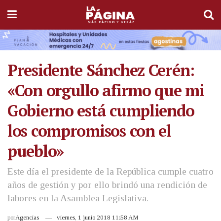
Presidente Sánchez Cerén:
«Con orgullo afirmo que mi
Gobierno está cumpliendo
los compromisos con el
pueblo»
Este día el presidente de la República cumple cuatro
años de gestión y por ello brindó una rendición de
labores en la Asamblea Legislativa.
por
Agencias
viernes, 1 junio 2018 11:58 AM