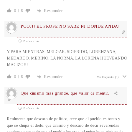
0
0
Responder
POOJ!! EL PROFE NO SABE NI DONDE ANDA!
8 años atrás
Y PARA MIENTRAS: MELGAR, SIGFRIDO, LORENZANA,
MEDARDO, MERINO, LA NORMA, LA LORENA HUEVEANDO
MACIZO!!!
0
0
Responder
Ver Respuestas
(1)
Que cinismo mas grande, que valor de mentir.
8 años atrás
Realmente que descaro de político, cree que el pueblo es tonto y
que se chupa el dedo, que cinismo y descaro de decir severendas
sandeces pensando que el pueblo les cree, el unico buen vivir es de