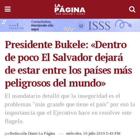
Presidente Bukele: «Dentro
de poco El Salvador dejará
de estar entre los países más
peligrosos del mundo»
El mandatario detalló que la inseguridad es el
problemas "más grande que tiene el país" por eso la
importancia que el Ejecutivo hace en resolver este
flagelo.
por
Redacción Diario La Página
miércoles, 10 julio 2019 5:43 PM