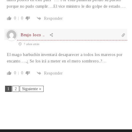
porque no pudo cumplir….El vice ministro le dio golpe de estado….
0
0
Responder
Brujo loco ..
7 años atrás
El mago barbuchín inventará desaparecer a todos los mareros por
encanto…..¿ Se los irá a meter en el mero sombrero..?…
0
0
Responder
1
2
Siguiente »