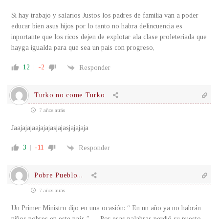
Si hay trabajo y salarios Justos los padres de familia van a poder
educar bien asus hijos por lo tanto no habra delincuencia es
inportante que los ricos dejen de explotar ala clase proleteriada que
hayga igualda para que sea un pais con progreso,
12
-2
Responder
Turko no come Turko
7 años atrás
Jaajajajaajajajasjajasjajajaja
3
-11
Responder
Pobre Pueblo...
7 años atrás
Un Primer Ministro dijo en una ocasión: “ En un año ya no habrán
niños pobres en este país ”…. Por esas palabras perdió su puesto