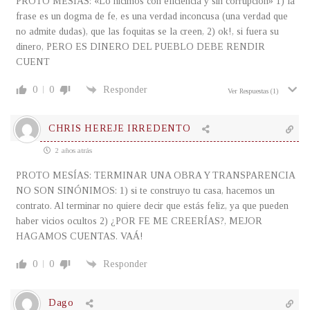
PROTO MESÍAS: «Lo hicimos con eficiencia y sin corrupción» 1) la
frase es un dogma de fe, es una verdad inconcusa (una verdad que
no admite dudas), que las foquitas se la creen, 2) ok!, si fuera su
dinero, PERO ES DINERO DEL PUEBLO DEBE RENDIR
CUENT
0
0
Responder
Ver Respuestas
(1)
CHRIS HEREJE IRREDENTO
2 años atrás
PROTO MESÍAS: TERMINAR UNA OBRA Y TRANSPARENCIA
NO SON SINÓNIMOS: 1) si te construyo tu casa, hacemos un
contrato. Al terminar no quiere decir que estás feliz, ya que pueden
haber vicios ocultos 2) ¿POR FE ME CREERÍAS?, MEJOR
HAGAMOS CUENTAS. VAÁ!
0
0
Responder
Dago