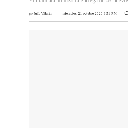
El mandatario hizo la entrega de 43 nuevos
por
Julio Villarán
miércoles, 21 octubre 2020 8:51 PM