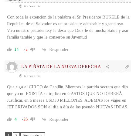
6 años atrás
Con toda la extencion de la palabra el Sr. Presidente BUKELE de la
Republica de el Salvador es un presidente admirable y grandioso.
Viva nuestro presidente.y le deso que Dios le de mucha Salud y asu
familia tambie y que le conserbe su Juventud
14
-2
Responder
LA PIÑATA DE LA NUEVA DERECHA
6 años atrás
Que siga el CIRCO de Cepillin. Mientras la partida secreta que dijo
que ya no EXISTÍA se triplica en GASTOS QUE NO DEBERÁ
Justificar, en 6 meses USD30 MILLONES. ADEMÁS los viajes en
JET PRIVADOS SON el día a día de las pseudo NUEVAS IDEAS.
4
-28
Responder
1
2
Siguiente »