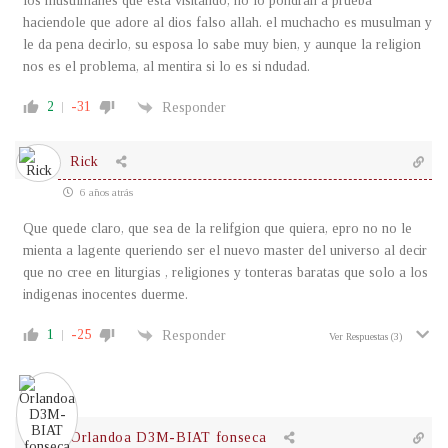
los musulmanes que esta visitando, no lo pondran a prueba
haciendole que adore al dios falso allah. el muchacho es musulman y
le da pena decirlo, su esposa lo sabe muy bien, y aunque la religion
nos es el problema, al mentira si lo es si ndudad.
2
-31
Responder
Rick
6 años atrás
Que quede claro, que sea de la relifgion que quiera, epro no no le
mienta a lagente queriendo ser el nuevo master del universo al decir
que no cree en liturgias , religiones y tonteras baratas que solo a los
indigenas inocentes duerme.
1
-25
Responder
Ver Respuestas
(3)
Orlandoa D3M-BIAT fonseca