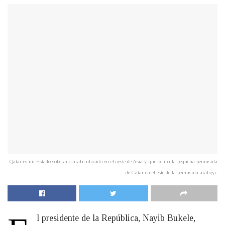
Qatar​ es un Estado soberano árabe ubicado en el oeste de Asia y que ocupa la pequeña península
de Catar en el este de la península arábiga.
l presidente de la República, Nayib Bukele,