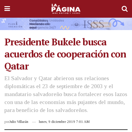
Presidente Bukele busca
acuerdos de cooperación con
Qatar
El Salvador y Qatar abrieron sus relaciones
diplomáticas el 23 de septiembre de 2003 y el
mandatario salvadoreño busca fortalecer esos lazos
con una de las economías más pujantes del mundo,
para beneficio de los salvadoreños.
por
Julio Villarán
lunes, 9 diciembre 2019 7:01 AM