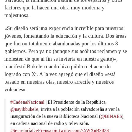
Salvador, la iluminación natural de los espacios y otros
factores que la hacen una obra muy moderna y
majestuosa.
«Su diseño será una experiencia increíble para nuestros
jóvenes, fomentando la educación y la cultura. Dos áreas
que fueron totalmente abandonadas por los últimos 8
gobiernos. Pero ya no (aunque sus acólitos reclamen y se
molesten de que al fin se invierta en nuestra gente)»,
manifestó Bukele cuando hizo público el acuerdo
logrado con Xi. A la vez agregó que el diseño «está
basado en nuestras olas, nuestro arrecife y nuestros
volcanes».
#CadenaNacional
| El Presidente de la República,
@nayibbukele
, invita a la población salvadoreña a ver la
inauguración de la nueva Biblioteca Nacional (
@BINAES
),
en cadena nacional de radio y televisión.
#SecretaríaDePrensa
pic.twitter.com/s5WXuBS83K