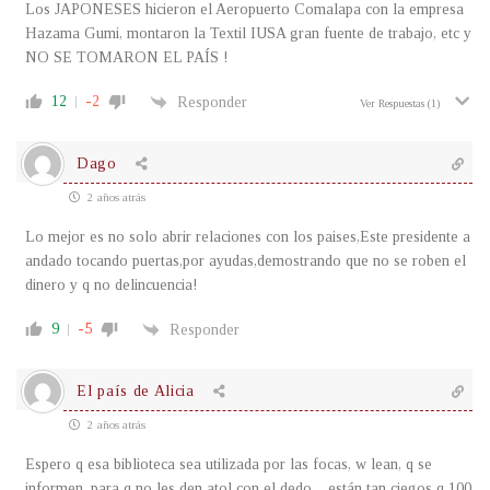
Los JAPONESES hicieron el Aeropuerto Comalapa con la empresa
Hazama Gumi, montaron la Textil IUSA gran fuente de trabajo, etc y
NO SE TOMARON EL PAÍS !
12
-2
Responder
Ver Respuestas
(1)
Dago
2 años atrás
Lo mejor es no solo abrir relaciones con los paises,Este presidente a
andado tocando puertas,por ayudas,demostrando que no se roben el
dinero y q no delincuencia!
9
-5
Responder
El país de Alicia
2 años atrás
Espero q esa biblioteca sea utilizada por las focas, w lean, q se
informen, para q no les den atol con el dedo…están tan ciegos q 100