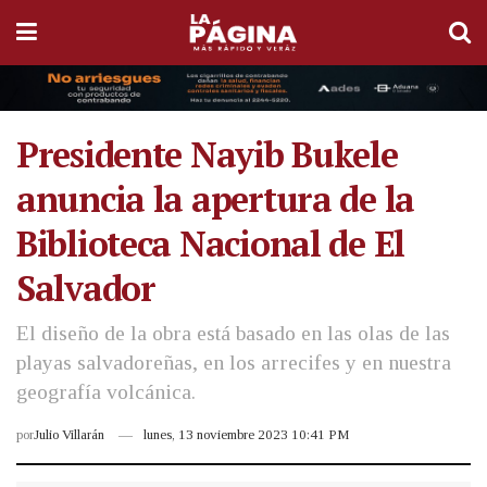
Presidente Nayib Bukele
anuncia la apertura de la
Biblioteca Nacional de El
Salvador
El diseño de la obra está basado en las olas de las
playas salvadoreñas, en los arrecifes y en nuestra
geografía volcánica.
por
Julio Villarán
lunes, 13 noviembre 2023 10:41 PM