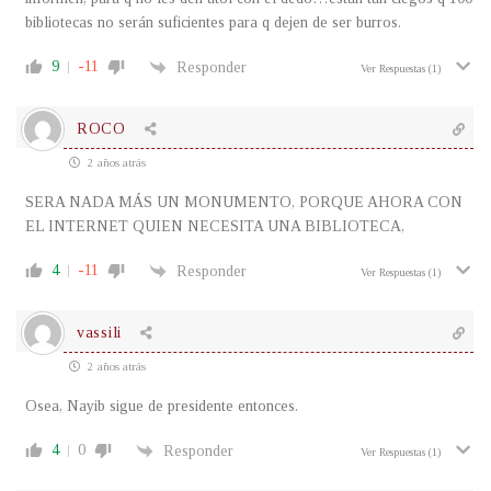
bibliotecas no serán suficientes para q dejen de ser burros.
9
-11
Responder
Ver Respuestas
(1)
ROCO
2 años atrás
SERA NADA MÁS UN MONUMENTO, PORQUE AHORA CON
EL INTERNET QUIEN NECESITA UNA BIBLIOTECA,
4
-11
Responder
Ver Respuestas
(1)
vassili
2 años atrás
Osea, Nayib sigue de presidente entonces.
4
0
Responder
Ver Respuestas
(1)