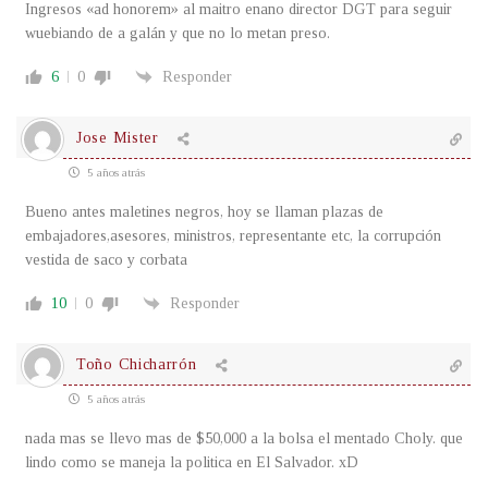
Ingresos «ad honorem» al maitro enano director DGT para seguir
wuebiando de a galán y que no lo metan preso.
6
0
Responder
Jose Mister
5 años atrás
Bueno antes maletines negros, hoy se llaman plazas de
embajadores,asesores, ministros, representante etc, la corrupción
vestida de saco y corbata
10
0
Responder
Toño Chicharrón
5 años atrás
nada mas se llevo mas de $50,000 a la bolsa el mentado Choly. que
lindo como se maneja la politica en El Salvador. xD