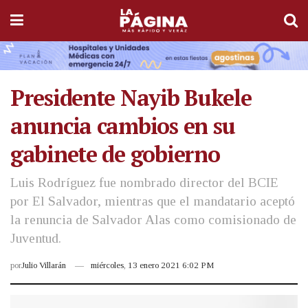
Presidente Nayib Bukele
anuncia cambios en su
gabinete de gobierno
Luis Rodríguez fue nombrado director del BCIE
por El Salvador, mientras que el mandatario aceptó
la renuncia de Salvador Alas como comisionado de
Juventud.
por
Julio Villarán
miércoles, 13 enero 2021 6:02 PM