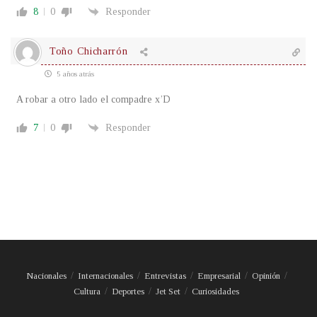
8
0
Responder
Toño Chicharrón
5 años atrás
A robar a otro lado el compadre x’D
7
0
Responder
Nacionales
Internacionales
Entrevistas
Empresarial
Opinión
Cultura
Deportes
Jet Set
Curiosidades