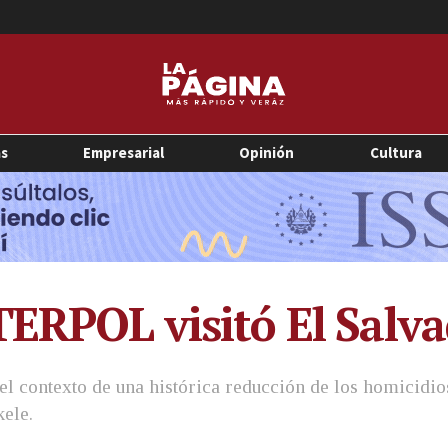
as
Empresarial
Opinión
Cultura
TERPOL visitó El Salv
n el contexto de una histórica reducción de los homicidio
kele.