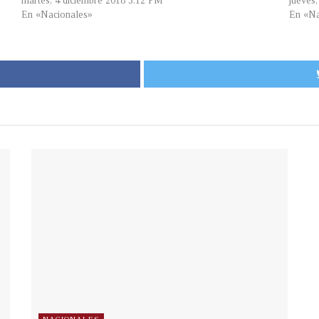
martes, 4 diciembre 2018 3:12 PM
jueves
En «Nacionales»
En «Na
NACIONALES