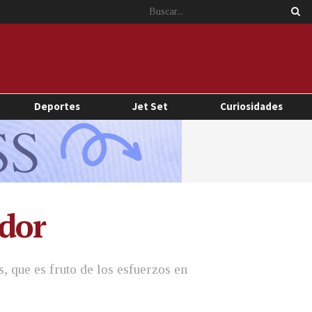
Deportes
Jet Set
Curiosidades
ador
s, que es fruto de los esfuerzos en