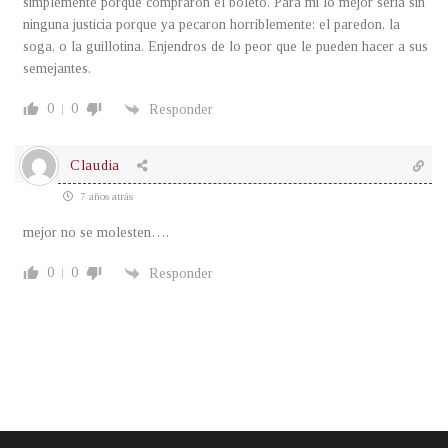
simplemente porque compraron el boleto. Para mi lo mejor seria sin
ninguna justicia porque ya pecaron horriblemente: el paredon, la
soga, o la guillotina. Enjendros de lo peor que le pueden hacer a sus
semejantes.
0
0
Responder
Claudia
7 años atrás
mejor no se molesten….
0
0
Responder