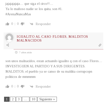
jajajajajaja… que siga el circo!!…
Ya lo mañoso nadie se los quita, son #1.
#ArenaNuncaMas
0
0
Responder
IGUALITO AL CASO FLORES, MALDITOS
MALNACIDOS
7 años atrás
son unos malnacidos, estan actuando igualito q con el caso Flores…
INVESTIGUEN AL PARTIDO Y A SUS DIRIGENTES.
MALDITOS, el pueblo ya se canso de su maldita corrupcopn
politicos de mmmmm
0
0
Responder
1
2
3
…
10
Siguiente »