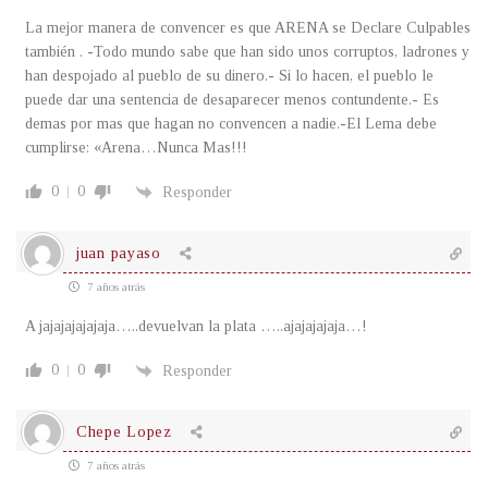
La mejor manera de convencer es que ARENA se Declare Culpables
también . -Todo mundo sabe que han sido unos corruptos, ladrones y
han despojado al pueblo de su dinero.- Si lo hacen, el pueblo le
puede dar una sentencia de desaparecer menos contundente.- Es
demas por mas que hagan no convencen a nadie.-El Lema debe
cumplirse: «Arena…Nunca Mas!!!
0
0
Responder
juan payaso
7 años atrás
A jajajajajajaja…..devuelvan la plata …..ajajajajaja…!
0
0
Responder
Chepe Lopez
7 años atrás