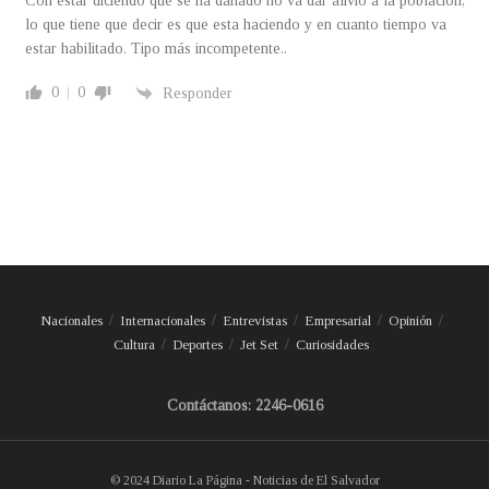
Con estar diciendo que se ha dañado no va dar alivio a la población,
lo que tiene que decir es que esta haciendo y en cuanto tiempo va
estar habilitado. Tipo más incompetente..
0
0
Responder
Nacionales
Internacionales
Entrevistas
Empresarial
Opinión
Cultura
Deportes
Jet Set
Curiosidades
Contáctanos: 2246-0616
© 2024 Diario La Página - Noticias de El Salvador