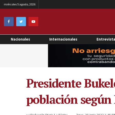
miércoles 5 agosto, 2026
Nacionales
Internacionales
Entrevist
Presidente Bukel
población según
por
Redacción Diario La Página
lunes, 20 junio 2022 1:48 P