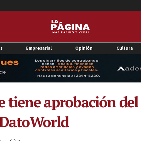
as
Empresarial
Opinión
Cultura
e tiene aprobación del
 DatoWorld
5
M