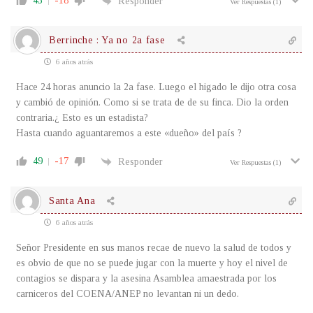
43
-18
Responder
Ver Respuestas
(1)
Berrinche : Ya no 2a fase
6 años atrás
Hace 24 horas anuncio la 2a fase. Luego el higado le dijo otra cosa
y cambió de opinión. Como si se trata de de su finca. Dio la orden
contraria.¿ Esto es un estadista?
Hasta cuando aguantaremos a este «dueño» del país ?
49
-17
Responder
Ver Respuestas
(1)
Santa Ana
6 años atrás
Señor Presidente en sus manos recae de nuevo la salud de todos y
es obvio de que no se puede jugar con la muerte y hoy el nivel de
contagios se dispara y la asesina Asamblea amaestrada por los
carniceros del COENA/ANEP no levantan ni un dedo.