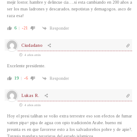
mejir lostor, hambre y delincue cia….si esta cambiando en 200 años a
ser los mas ladrones y descarados, nepotistas y demagogos, asco de
raza esa!
6
-21
Responder
Ciudadano
4 años atrás
Excelente presidente.
19
-6
Responder
Lukas R.
4 años atrás
Hoy el presi taliban se volio extra terrestre eso son efectos de fumar
vatten pipa= pipa de agua con opio tradicionòn Arabe. bueno mi
preunta es en que favorese esto a los salvadoreños pobre y de apie?,
Turquia mandara teroristas del estado islamicos