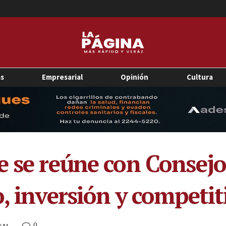
as
Empresarial
Opinión
Cultura
e se reúne con Consejo
, inversión y competit
0
 AM