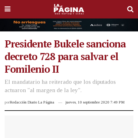
Presidente Bukele sanciona
decreto 728 para salvar el
Fomilenio II
El mandatario ha reiterado que los diputados
actuaron "al margen de la ley".
por
Redacción Diario La Página
jueves, 10 septiembre 2020 7:49 PM