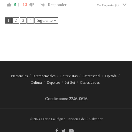
8
-10
Responder
Ver Respuestas
(2)
1
2
3
4
Siguiente »
Nacionales
Internacionales
Entrevistas
Empresarial
Opinión
Cultura
Deportes
Jet Set
Curiosidades
Contáctanos: 2246-0616
© 2024 Diario La Página - Noticias de El Salvador