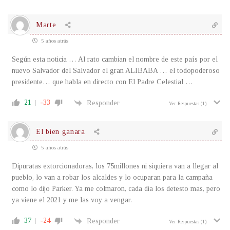
Marte
5 años atrás
Según esta noticia … Al rato cambian el nombre de este país por el
nuevo Salvador del Salvador el gran ALIBABA … el todopoderoso
presidente… que habla en directo con El Padre Celestial …
21
-33
Responder
Ver Respuestas
(1)
El bien ganara
5 años atrás
Dipuratas extorcionadoras, los 75millones ni siquiera van a llegar al
pueblo, lo van a robar los alcaldes y lo ocuparan para la campaña
como lo dijo Parker. Ya me colmaron, cada dia los detesto mas, pero
ya viene el 2021 y me las voy a vengar.
37
-24
Responder
Ver Respuestas
(1)