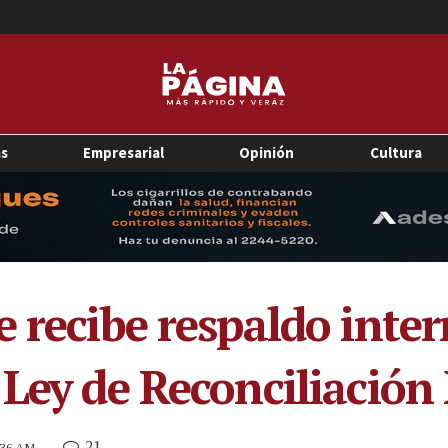
as
Empresarial
Opinión
Cultura
 recibe respaldo inter
 Ley de Reconciliación
21
0:36 AM