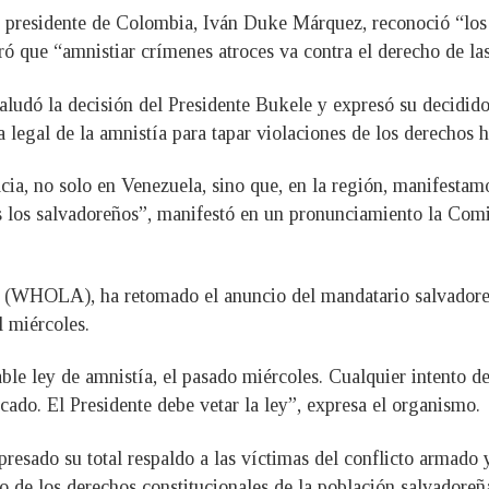
del presidente de Colombia, Iván Duke Márquez, reconoció “lo
ó que “amnistiar crímenes atroces va contra el derecho de las
ludó la decisión del Presidente Bukele y expresó su decidi
ra legal de la amnistía para tapar violaciones de los derech
ia, no solo en Venezuela, sino que, en la región, manifestamo
s los salvadoreños”, manifestó en un pronunciamiento la Comi
 (WHOLA), ha retomado el anuncio del mandatario salvadoreño
l miércoles.
le ley de amnistía, el pasado miércoles. Cualquier intento de
ocado. El Presidente debe vetar la ley”, expresa el organismo.
presado su total respaldo a las víctimas del conflicto armado 
o de los derechos constitucionales de la población salvadoreñ