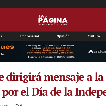
as
Empresarial
Opinión
Cultura
 dirigirá mensaje a la
por el Día de la Inde
0
4:47 PM