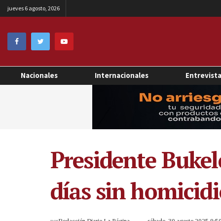
jueves 6 agosto, 2026
Nacionales
Internacionales
Entrevist
Presidente Bukele
días sin homicidi
por
Redacción Diario La Página
sábado, 30 agosto 2025 9: