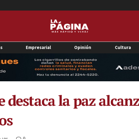
as
Empresarial
Opinión
Cultura
 destaca la paz alcanz
os
0
50 AM