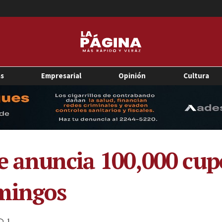
as
Empresarial
Opinión
Cultura
e anuncia 100,000 cup
mingos
1