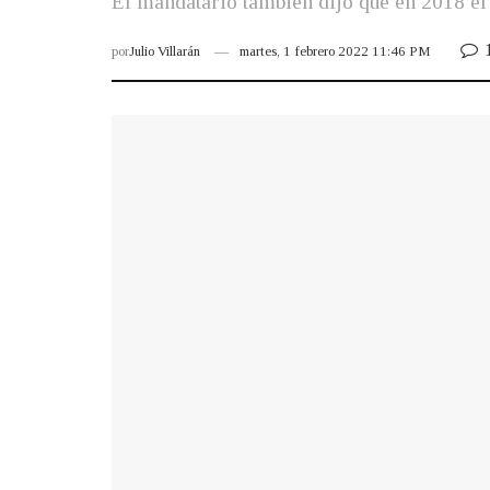
El mandatario también dijo que en 2018 el
por
Julio Villarán
martes, 1 febrero 2022 11:46 PM