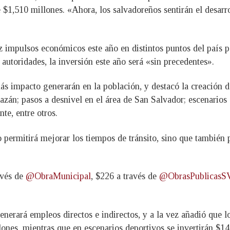
e $1,510 millones. «Ahora, los salvadoreños sentirán el desar
z impulsos económicos este año en distintos puntos del país pa
 autoridades, la inversión este año será «sin precedentes».
ás impacto generarán en la población, y destacó la creación 
án; pasos a desnivel en el área de San Salvador; escenarios d
te, entre otros.
 permitirá mejorar los tiempos de tránsito, sino que también 
avés de
@ObraMunicipal
, $226 a través de
@ObrasPublicasS
nerará empleos directos e indirectos, y a la vez añadió que l
lones, mientras que en escenarios deportivos se invertirán $1