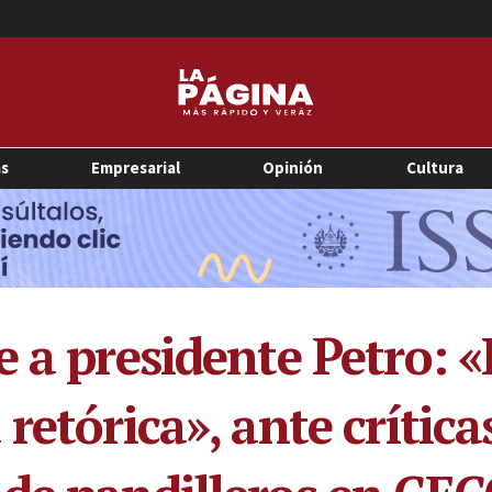
as
Empresarial
Opinión
Cultura
 a presidente Petro: «
retórica», ante crítica