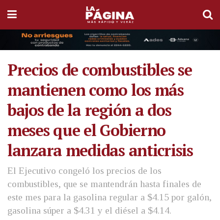
Precios de combustibles se
mantienen como los más
bajos de la región a dos
meses que el Gobierno
lanzara medidas anticrisis
El Ejecutivo congeló los precios de los
combustibles, que se mantendrán hasta finales de
este mes para la gasolina regular a $4.15 por galón,
gasolina súper a $4.31 y el diésel a $4.14.