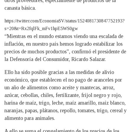
otros proveedores, especialmente de productos de la
canasta básica.
https://twitter.com/EconomiaSV/status/1524081730847752193?
s=20&t=Rx2fqlFk_mFv1hpE5WS0gw
“Mientras en el mundo estamos viendo una escalada de
inflación, en nuestro país hemos logrado estabilizar los
precios de muchos productos”, confirmó el presidente de
la Defensoría del Consumidor, Ricardo Salazar.
Ello ha sido posible gracias a las medidas de alivio
económico, que establecen el no pago de aranceles por
un año de alimentos como aceite y mantecas, arroz,
azúcar, cebollas, chiles, fertilizante, frijol negro y rojo,
harina de maíz, trigo, leche, maíz amarillo, maíz blanco,
naranjas, papas, plátanos, repollo, tomates, trigo, cereal y
alimento para animales.
A ello se suma el congelamiento de los precios de los