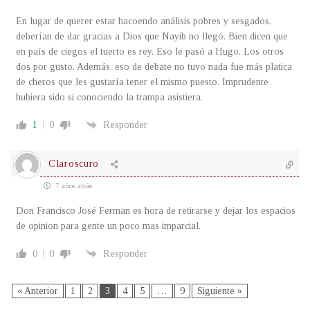
En lugar de querer estar hacoendo análisis pobres y sesgados,
deberían de dar gracias a Dios que Nayib no llegó. Bien dicen que
en país de ciegos el tuerto es rey. Eso le pasó a Hugo. Los otros
dos por gusto. Además, eso de debate no tuvo nada fue más platica
de cheros que les gustaría tener el mismo puesto. Imprudente
hubiera sido si conociendo la trampa asistiera.
1
0
Responder
Claroscuro
7 años atrás
Don Francisco José Ferman es hora de retirarse y dejar los espacios
de opinion para gente un poco mas imparcial.
0
0
Responder
« Anterior
1
2
3
4
5
…
9
Siguiente »