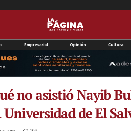
as
Empresarial
Opinión
Cultura
ué no asistió Nayib Bu
a Universidad de El Sa
106
18 9:59 PM