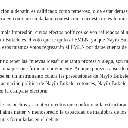
ación a debatir, es calificado como temeroso, o de estar demas
era en cómo un ciudadano contesta una encuesta no es lo mism
 mala impresión, cuyos efectos políticos se ven reflejados al
b Bukele es el voto que le quito al FMLN, ya que Nayib Buke
s esos mismos votos regresarán al FMLN por darse cuenta de l
por no tener las “nuevas ideas” que tanto profesa y alega, son
s una persona firme ni convincente. Aunque parezca absurdo e
rse en un instrumento contra las pretensiones de Nayib Bukele
ctuación política de Nayib Bukele, entonces, Nayib Bukele a
en la campaña electoral.
e los hechos y acontecimientos que conforman la estructuració
l alma mater, y menosprecio la capacidad de maniobra de los 
untas formuladas en el debate.