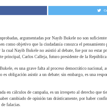
Co
mprobadas, argumentadas por Nayib Bukele no son suficientes 
enen como objetivo que la ciudadanía conozca el pensamiento p
 la cual Nayib Bukele no asistió al debate, fue por no estar p
te principal, Carlos Calleja, futuro presidente de la Repúblic
Bukele, es una grave falta al proceso democrático nacional, a
 es obligación asistir a un debate; sin embargo, es una respon
asada en cálculos de campaña, es un irrespeto al derecho que ti
l haber cambiado de opinión tan drásticamente, por haber con
de falacias.