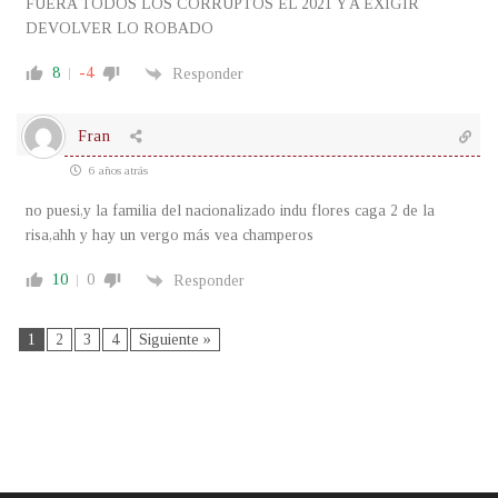
FUERA TODOS LOS CORRUPTOS EL 2021 Y A EXIGIR
DEVOLVER LO ROBADO
8
-4
Responder
Fran
6 años atrás
no puesi,y la familia del nacionalizado indu flores caga 2 de la
risa,ahh y hay un vergo más vea champeros
10
0
Responder
1
2
3
4
Siguiente »