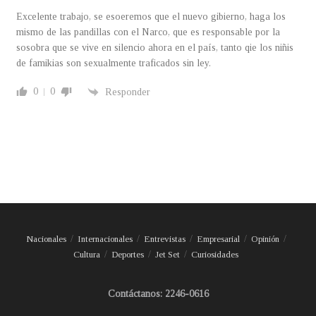
Excelente trabajo, se esoeremos que el nuevo gibierno, haga los
mismo de las pandillas con el Narco, que es responsable por la
sosobra que se vive en silencio ahora en el país, tanto qie los niñis
de famikias son sexualmente traficados sin ley.
0
0
Responder
Nacionales
Internacionales
Entrevistas
Empresarial
Opinión
Cultura
Deportes
Jet Set
Curiosidades
Contáctanos: 2246-0616