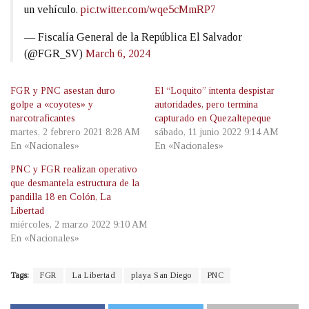
un vehículo.
pic.twitter.com/wqe5cMmRP7
— Fiscalía General de la República El Salvador
(@FGR_SV)
March 6, 2024
FGR y PNC asestan duro
El “Loquito” intenta despistar
golpe a «coyotes» y
autoridades, pero termina
narcotraficantes
capturado en Quezaltepeque
martes, 2 febrero 2021 8:28 AM
sábado, 11 junio 2022 9:14 AM
En «Nacionales»
En «Nacionales»
PNC y FGR realizan operativo
que desmantela estructura de la
pandilla 18 en Colón, La
Libertad
miércoles, 2 marzo 2022 9:10 AM
En «Nacionales»
Tags:
FGR
La Libertad
playa San Diego
PNC