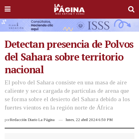
Detectan presencia de Polvos
del Sahara sobre territorio
nacional
El polvo del Sahara consiste en una masa de aire
caliente y seca cargada de partículas de arena que
se forma sobre el desierto del Sahara debido a los
fuertes vientos en la región norte de África
por
Redacción Diario La Página
lunes, 22 abril 2024 6:50 PM