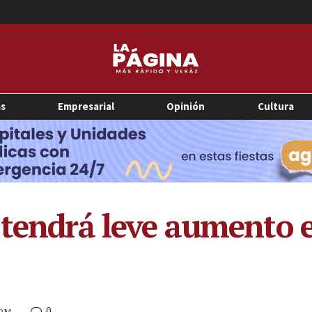
as
Empresarial
Opinión
Cultura
 tendrá leve aumento 
0
 PM