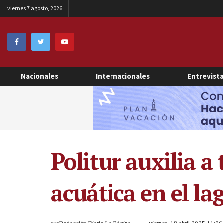
viernes 7 agosto, 2026
Nacionales
Internacionales
Entrevist
Politur auxilia a
acuática en el l
por
Redacción Diario La Página
viernes, 18 abril 2025 11:0