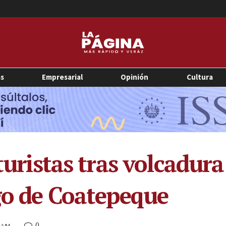
as
Empresarial
Opinión
Cultura
 turistas tras volcadur
ago de Coatepeque
0
6 AM