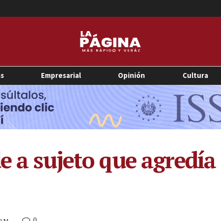
as
Empresarial
Opinión
Cultura
de a sujeto que agredí
0
0 AM