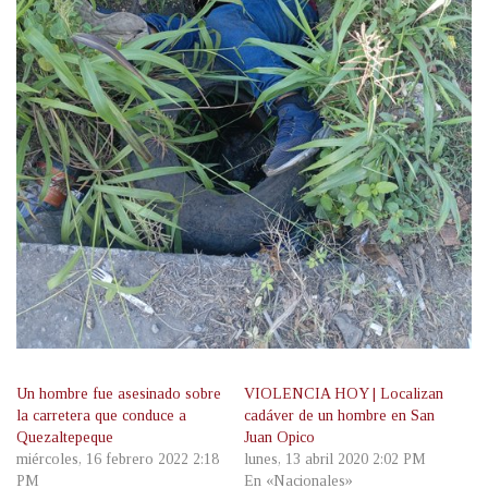
Un hombre fue asesinado sobre
VIOLENCIA HOY | Localizan
la carretera que conduce a
cadáver de un hombre en San
Quezaltepeque
Juan Opico
miércoles, 16 febrero 2022 2:18
lunes, 13 abril 2020 2:02 PM
PM
En «Nacionales»