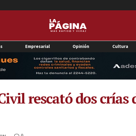
as
Empresarial
Opinión
Cultura
Civil rescató dos crías
0
9 PM