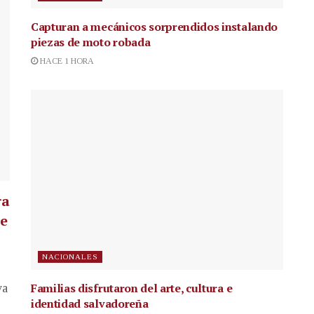
Capturan a mecánicos sorprendidos instalando
piezas de moto robada
HACE 1 HORA
ra
te
NACIONALES
Familias disfrutaron del arte, cultura e
va
identidad salvadoreña