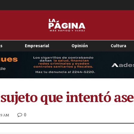
as
Empresarial
Opinión
Cultura
 sujeto que intentó as
0
:19 AM