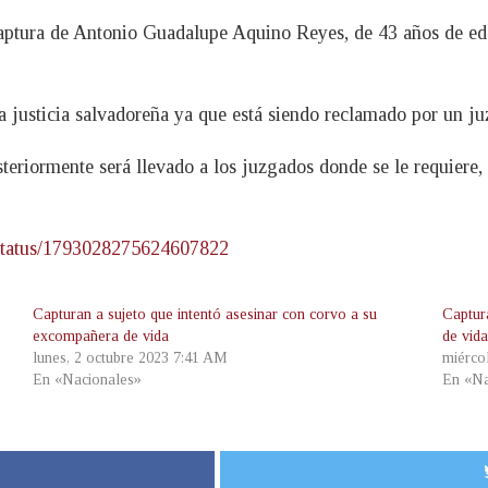
 captura de Antonio Guadalupe Aquino Reyes, de 43 años de ed
la justicia salvadoreña ya que está siendo reclamado por un j
steriormente será llevado a los juzgados donde se le requiere,
status/1793028275624607822
Capturan a sujeto que intentó asesinar con corvo a su
Captur
excompañera de vida
de vid
lunes, 2 octubre 2023 7:41 AM
miérco
En «Nacionales»
En «Na