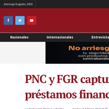
domingo 9 agosto, 2026
Nacionales
Internacionales
Entrevist
PNC y FGR captur
préstamos financ
por
Redacción Diario La Página
martes, 8 febrero 2022 8:3