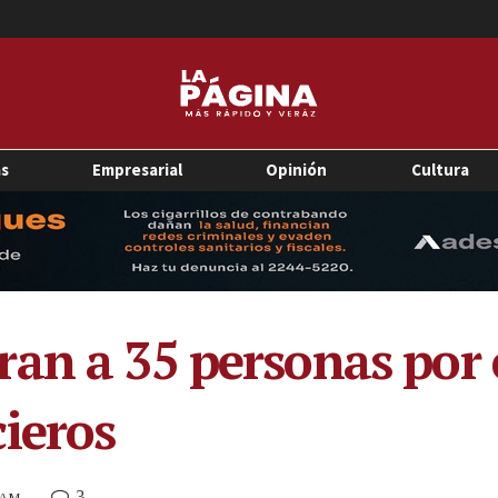
as
Empresarial
Opinión
Cultura
an a 35 personas por e
ieros
3
5 AM