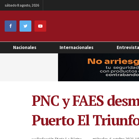
sábado 8 agosto, 2026
Nacionales
Internacionales
Entrevist
PNC y FAES desm
Puerto El Triunf
por
Redacción Diario La Página
miércoles, 6 octubre 2021 