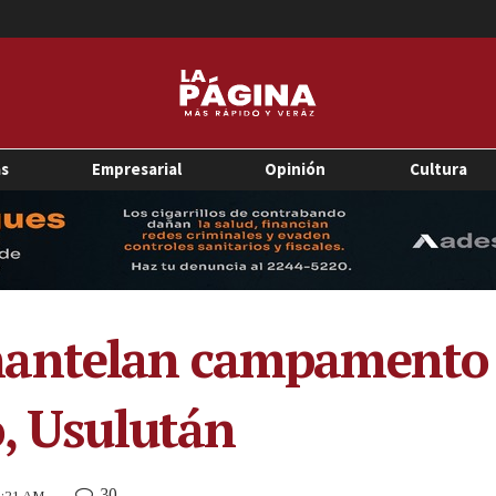
as
Empresarial
Opinión
Cultura
antelan campamento d
o, Usulután
30
10:21 AM