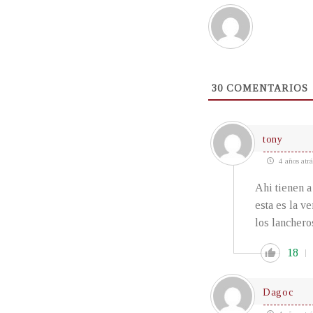
30
COMENTARIOS
tony
4 años atrá
Ahi tienen a
esta es la v
los lancheros
18
Dagoc