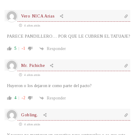
Vero NICA Arias
4 años atrás
PARECE PANDILLERO… POR QUE LE CUBREN EL TATUAJE?
5
-1
Responder
Mr. Pichiche
4 años atrás
Huyeron o los dejaron ir como parte del pacto?
4
-2
Responder
Gobling.
4 años atrás