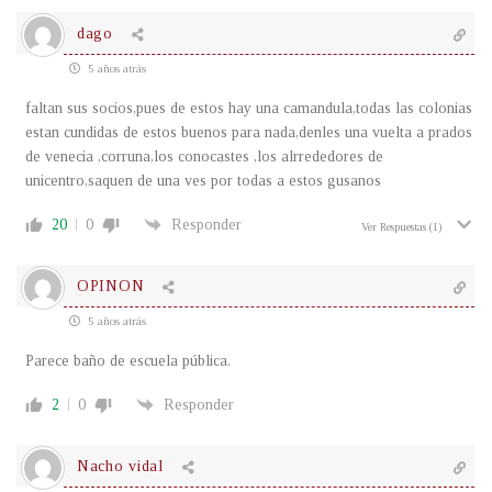
dago
5 años atrás
faltan sus socios,pues de estos hay una camandula,todas las colonias
estan cundidas de estos buenos para nada,denles una vuelta a prados
de venecia ,corruna,los conocastes ,los alrrededores de
unicentro,saquen de una ves por todas a estos gusanos
20
0
Responder
Ver Respuestas
(1)
OPINON
5 años atrás
Parece baño de escuela pública.
2
0
Responder
Nacho vidal