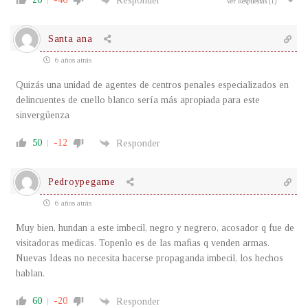
Responder
Ver Respuestas
(1)
Santa ana
6 años atrás
Quizás una unidad de agentes de centros penales especializados en
delincuentes de cuello blanco sería más apropiada para este
sinvergüenza
50
-12
Responder
Pedroypegame
6 años atrás
Muy bien, hundan a este imbecil, negro y negrero, acosador q fue de
visitadoras medicas. Topenlo es de las mafias q venden armas.
Nuevas Ideas no necesita hacerse propaganda imbecil, los hechos
hablan.
60
-20
Responder