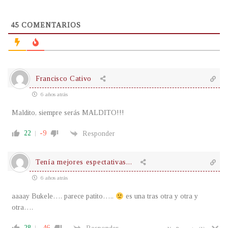
45
COMENTARIOS
Francisco Cativo
6 años atrás
Maldito, siempre serás MALDITO!!!
22
-9
Responder
Tenía mejores espectativas...
6 años atrás
aaaay Bukele…. parece patito…..
es una tras otra y otra y
otra….
28
-46