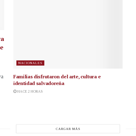
ra
te
NACIONALES
Familias disfrutaron del arte, cultura e
va
identidad salvadoreña
HACE 2 HORAS
CARGAR MÁS