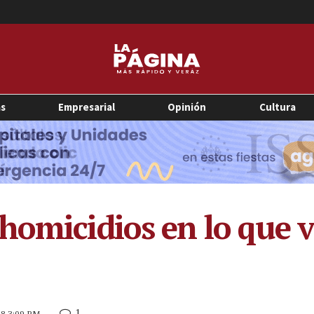
as
Empresarial
Opinión
Cultura
homicidios en lo que v
1
018 3:09 PM