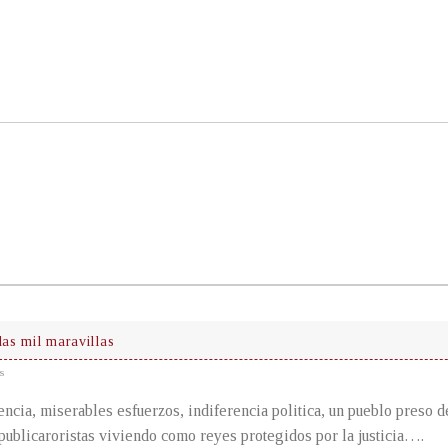
las mil maravillas
s
encia, miserables esfuerzos, indiferencia politica, un pueblo preso de
publicaroristas viviendo como reyes protegidos por la justicia….