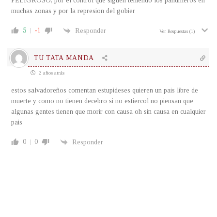
PELIGROSO, por el control que siguen teniendo los pandilleros en
muchas zonas y por la represion del gobier
5
-1
Responder
Ver Respuestas
(1)
TU TATA MANDA
2 años atrás
estos salvadoreños comentan estupideses quieren un pais libre de
muerte y como no tienen decebro si no estiercol no piensan que
algunas gentes tienen que morir con causa oh sin causa en cualquier
pais
0
0
Responder