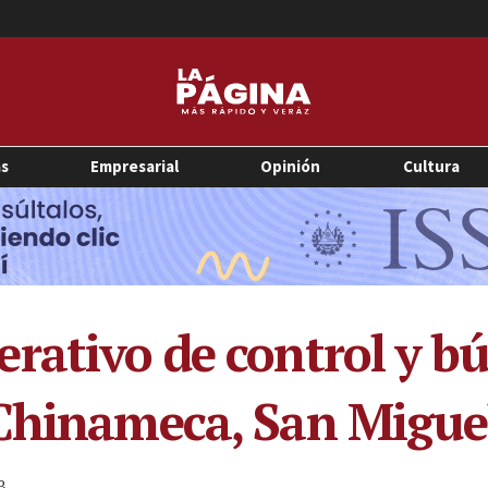
as
Empresarial
Opinión
Cultura
rativo de control y b
 Chinameca, San Migue
3