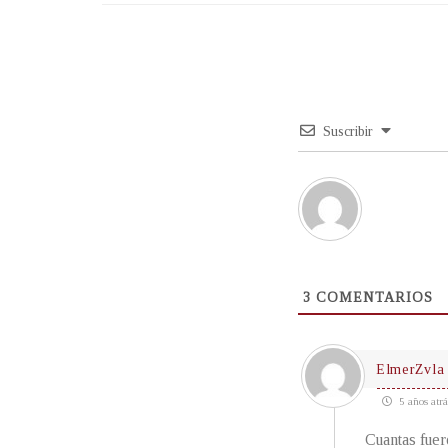
Suscribir
3
COMENTARIOS
ElmerZvla
5 años atrá
Cuantas fuer