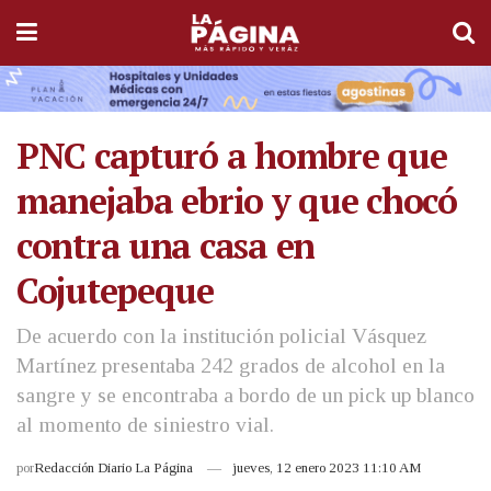
PNC capturó a hombre que
manejaba ebrio y que chocó
contra una casa en
Cojutepeque
De acuerdo con la institución policial Vásquez
Martínez presentaba 242 grados de alcohol en la
sangre y se encontraba a bordo de un pick up blanco
al momento de siniestro vial.
por
Redacción Diario La Página
jueves, 12 enero 2023 11:10 AM