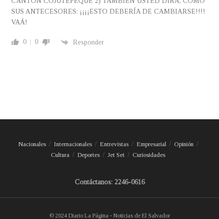
CANTÓN COJUTEPEQUE 2) TAMBÍEN USTED DIRÁ, COMO
SUS ANTECESORES: ¡¡¡¡ESTO DEBERÍA DE CAMBIARSE!!!!
VAÁ!
0
0
Responder
Nacionales
Internacionales
Entrevistas
Empresarial
Opinión
Cultura
Deportes
Jet Set
Curiosidades
Contáctanos: 2246-0616
© 2024 Diario La Página - Noticias de El Salvador