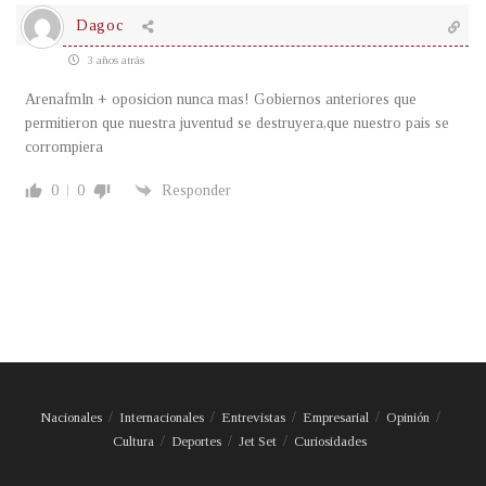
Dagoc
3 años atrás
Arenafmln + oposicion nunca mas! Gobiernos anteriores que
permitieron que nuestra juventud se destruyera,que nuestro pais se
corrompiera
0
0
Responder
Nacionales
Internacionales
Entrevistas
Empresarial
Opinión
Cultura
Deportes
Jet Set
Curiosidades