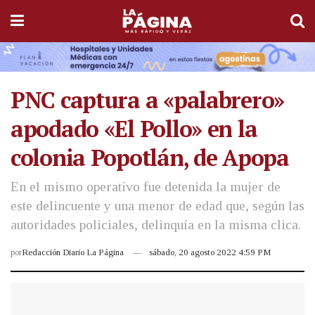
PNC captura a «palabrero»
apodado «El Pollo» en la
colonia Popotlán, de Apopa
En el mismo operativo fue detenida la mujer de
este delincuente y una menor de edad que, según las
autoridades policiales, delinquía en la misma clica.
por
Redacción Diario La Página
sábado, 20 agosto 2022 4:59 PM