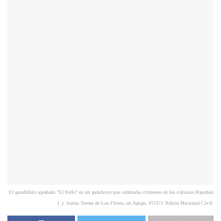
El pandillero apodado "El Pollo" es un palabrero que ordenaba crímenes en las colonias Popotlán
1 y Santa Teresa de Las Flores, en Apopa. FOTO: Policía Nacional Civil.